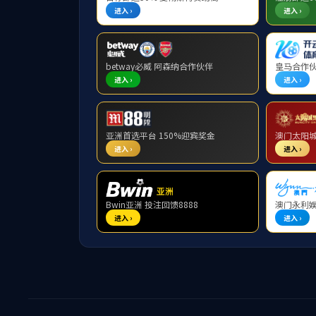
第11届中国·长春国际乐天